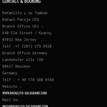
CONTACT & BOOKING
Rafaelito y su Tumbao
Rafael Pareja CEO
Branch Office USA :
640 Elm Street / Kearny
07032 New Jersey
Telf :+1 (201) 279 9530
Branch Office Germany
Landshuter Alle 120
80637 München
Germany
Telf : + 49 170 388 0168
Website :
WWW.RAFAELITO-SALSABAND.COM
Mail to:
INFO@RAFAELITO-SALSABAND.COM